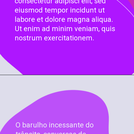
consectetur adipisci elit, sed
eiusmod tempor incidunt ut
labore et dolore magna aliqua.
Ut enim ad minim veniam, quis
nostrum exercitationem.
O barulho incessante do