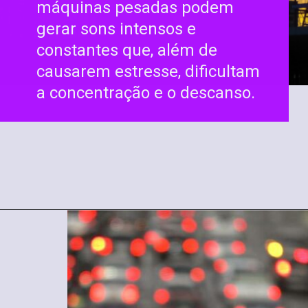
máquinas pesadas podem
gerar sons intensos e
constantes que, além de
causarem estresse, dificultam
a concentração e o descanso.