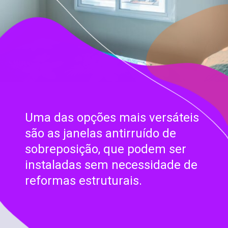
Uma das opções mais versáteis
são as janelas antirruído de
sobreposição, que podem ser
instaladas sem necessidade de
reformas estruturais.