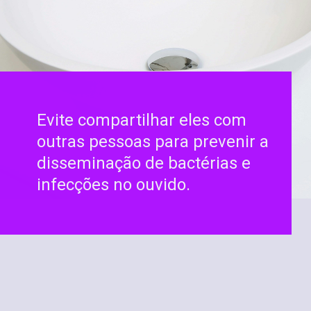
Evite compartilhar eles com
outras pessoas para prevenir a
disseminação de bactérias e
infecções no ouvido.