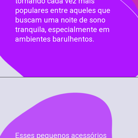
tornando cada vez mais
populares entre aqueles que
buscam uma noite de sono
tranquila, especialmente em
ambientes barulhentos.
Esses pequenos acessórios