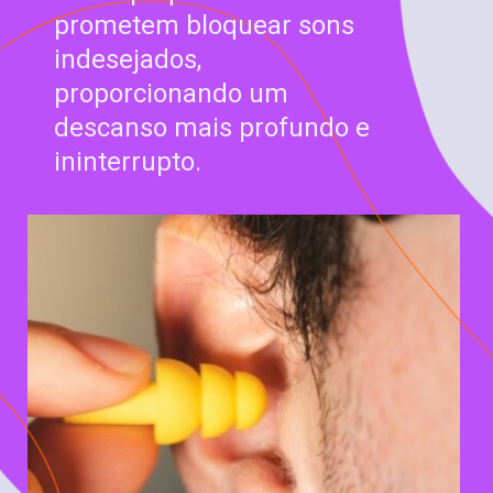
prometem bloquear sons
indesejados,
proporcionando um
descanso mais profundo e
ininterrupto.