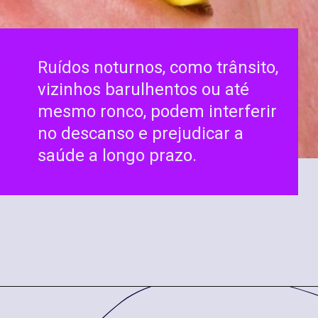
Ruídos noturnos, como trânsito,
vizinhos barulhentos ou até
mesmo ronco, podem interferir
no descanso e prejudicar a
saúde a longo prazo.