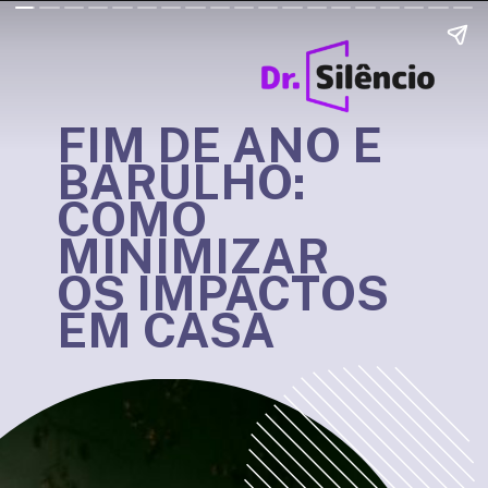
FIM DE ANO E
BARULHO:
COMO
MINIMIZAR
OS IMPACTOS
EM CASA