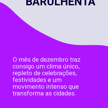
BARULHENTA
O mês de dezembro traz
consigo um clima único,
repleto de celebrações,
festividades e um
movimento intenso que
transforma as cidades.