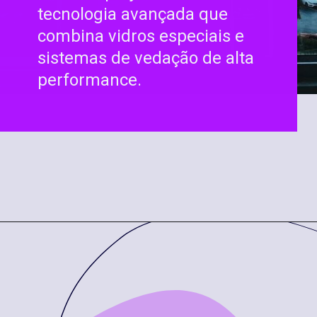
tecnologia avançada que
combina vidros especiais e
sistemas de vedação de alta
performance.