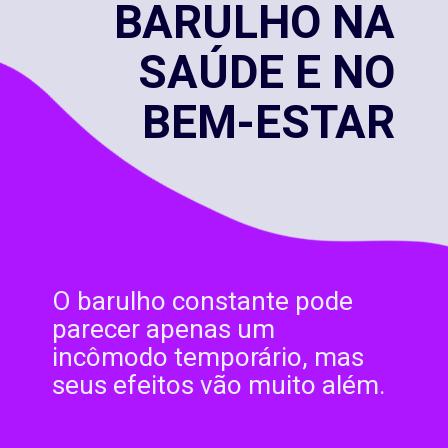
BARULHO NA
SAÚDE E NO
BEM-ESTAR
O barulho constante pode
parecer apenas um
incômodo temporário, mas
seus efeitos vão muito além.