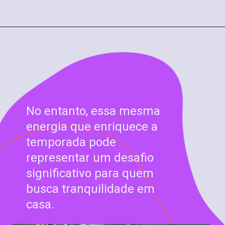
No entanto, essa mesma
energia que enriquece a
temporada pode
representar um desafio
significativo para quem
busca tranquilidade em
casa.