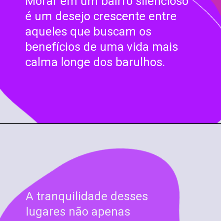
Morar em um bairro silencioso
é um desejo crescente entre
aqueles que buscam os
benefícios de uma vida mais
calma longe dos barulhos.
A tranquilidade desses
lugares não apenas