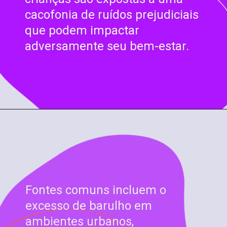
cacofonia de ruídos prejudiciais
que podem impactar
adversamente seu bem-estar.
Fontes comuns incluem o
excesso de barulho em
ambientes urbanos,