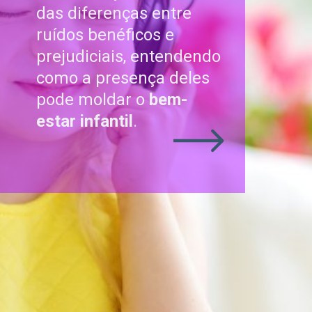
das diferenças entre
ruídos benéficos e
prejudiciais, entendendo
como a presença deles
pode moldar o
bem-
estar infantil
.