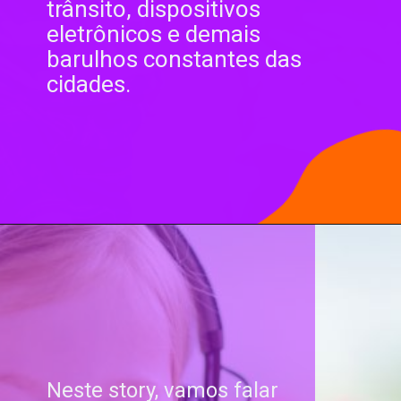
trânsito, dispositivos
eletrônicos e demais
barulhos constantes das
cidades.
Neste story, vamos falar