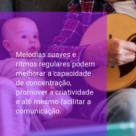
Melodias suaves e
ritmos regulares podem
melhorar a capacidade
de concentração,
promover a criatividade
e até mesmo facilitar a
comunicação.