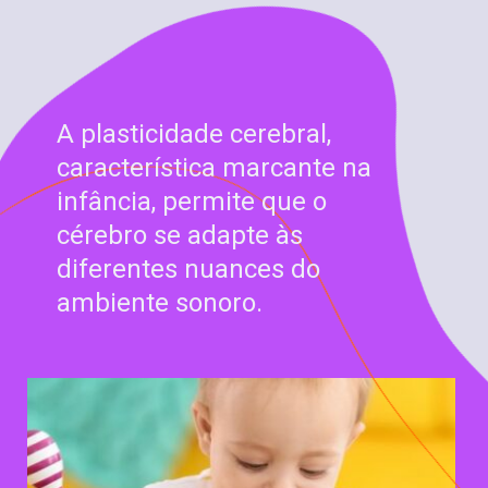
A plasticidade cerebral,
característica marcante na
infância, permite que o
cérebro se adapte às
diferentes nuances do
ambiente sonoro.