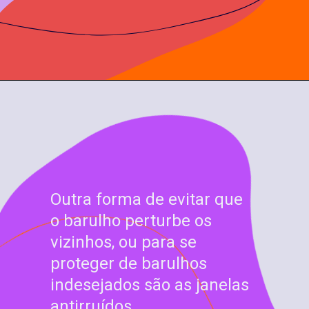
Outra forma de evitar que
o barulho perturbe os
vizinhos, ou para se
proteger de barulhos
indesejados são as janelas
antirruídos.