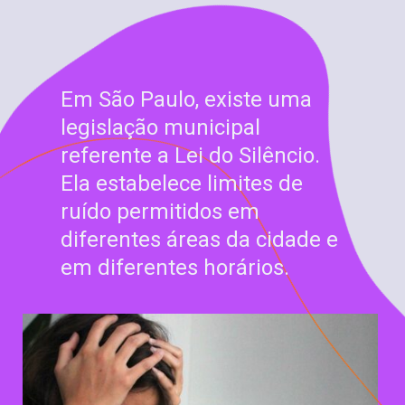
Em São Paulo, existe uma
legislação municipal
referente a Lei do Silêncio.
Ela estabelece limites de
ruído permitidos em
diferentes áreas da cidade e
em diferentes horários.