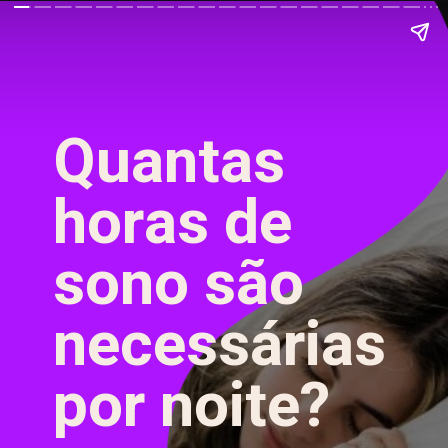
Quantas
horas de
sono são
necessárias
por noite?