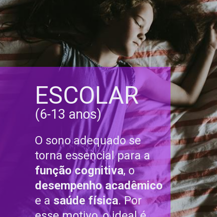
ESCOLAR
(6-13 anos)
O sono adequado se
torna essencial para a
função cognitiva
, o
desempenho acadêmico
e a
saúde física
. Por
esse motivo, o ideal é