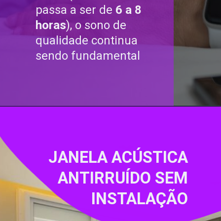
passa a ser de
6 a 8
horas
)
, o
sono de
qualidade
continua
sendo fundamental
JANELA ACÚSTICA
ANTIRRUÍDO SEM
INSTALAÇÃO