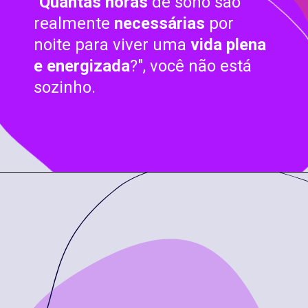
"
Quantas horas
de sono são
realmente
necessárias
por
noite para viver uma
vida plena
e energizada
?", você não está
sozinho.