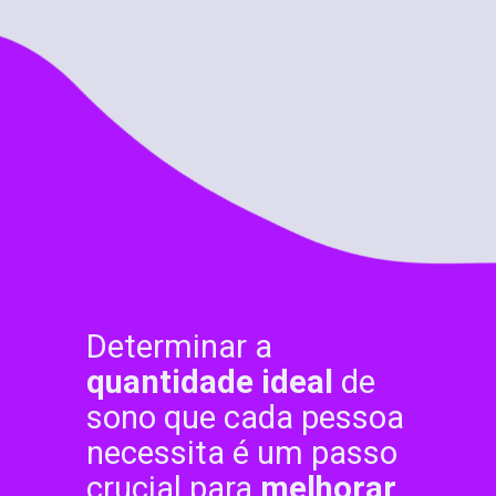
Determinar a
quantidade ideal
de
sono que cada pessoa
necessita é um passo
crucial para
melhorar