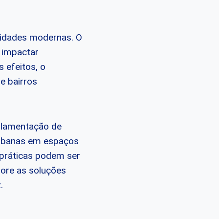
cidades modernas. O
e impactar
 efeitos, o
e bairros
ulamentação de
 urbanas em espaços
 práticas podem ser
lore as soluções
.