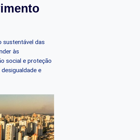
vimento
o sustentável das
nder às
o social e proteção
a desigualdade e