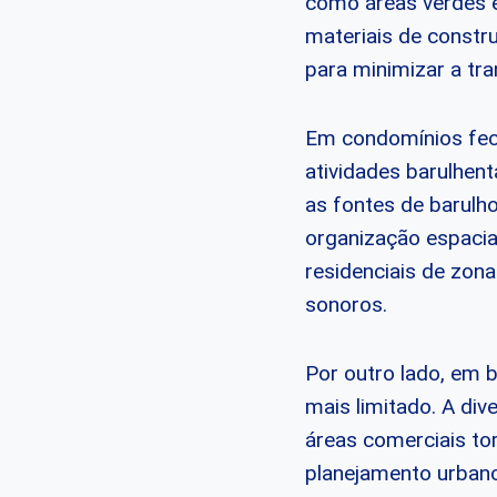
como áreas verdes e
materiais de constr
para minimizar a tr
Em condomínios fech
atividades barulhen
as fontes de barulho
organização espacia
residenciais de zona
sonoros.
Por outro lado, em 
mais limitado. A div
áreas comerciais tor
planejamento urbano 