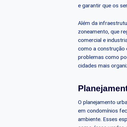
e garantir que os se
Além da infraestru
zoneamento, que regu
comercial e industri
como a construção de
problemas como polui
cidades mais organiz
Planejament
O planejamento urb
em condomínios fech
ambiente. Esses es