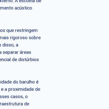
xterno. A escolha de
lamento acústico
tos que restringem
 mais rigoroso sobre
 disso, a
a separar áreas
ncial de distúrbios
sidade do barulho é
o e a proximidade de
esses casos, o
fraestrutura de