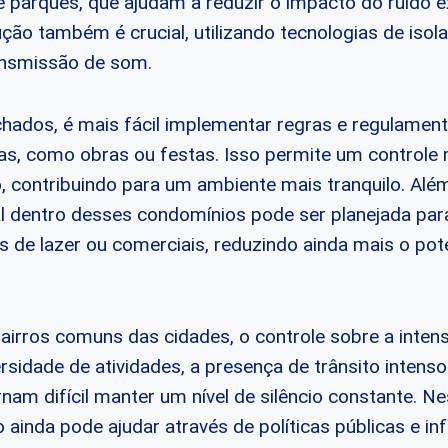
 parques, que ajudam a reduzir o impacto do ruído e
ução também é crucial, utilizando tecnologias de iso
ansmissão de som.
ados, é mais fácil implementar regras e regulamen
tas, como obras ou festas. Isso permite um controle
, contribuindo para um ambiente mais tranquilo. Além
l dentro desses condomínios pode ser planejada par
s de lazer ou comerciais, reduzindo ainda mais o pote
bairros comuns das cidades, o controle sobre a inten
ersidade de atividades, a presença de trânsito intens
nam difícil manter um nível de silêncio constante. N
ainda pode ajudar através de políticas públicas e in