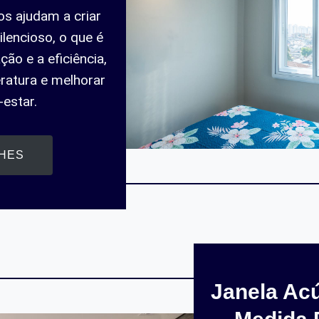
os ajudam a criar
ilencioso, o que é
ção e a eficiência,
ratura e melhorar
estar.
LHES
Janela Acú