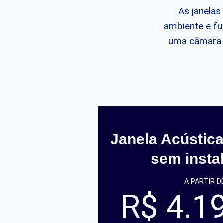
As janelas
ambiente e fu
uma câmara d
Janela Acústica
sem insta
A PARTIR D
R$ 4.1