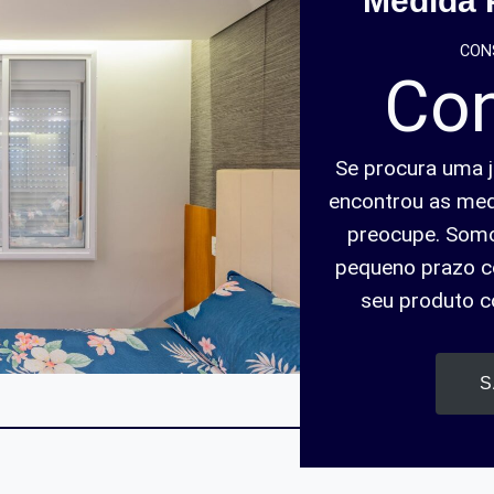
Medida 
CON
Con
Se procura uma j
encontrou as med
preocupe. Somo
pequeno prazo c
seu produto 
S