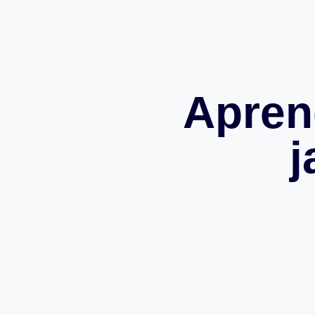
Apren
j