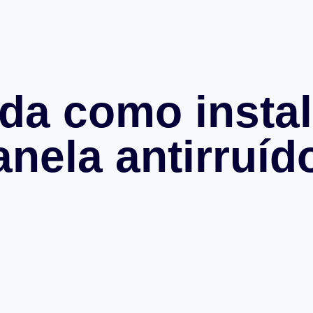
da como instal
anela antirruíd