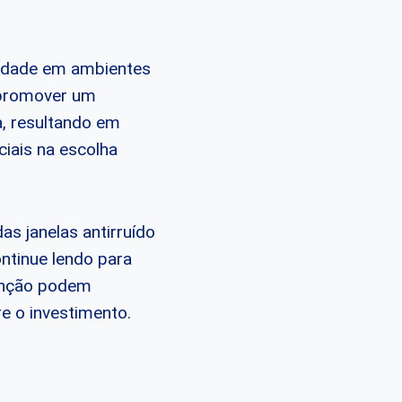
ilidade em ambientes
 promover um
a, resultando em
iais na escolha
as janelas antirruído
ntinue lendo para
tenção podem
e o investimento.