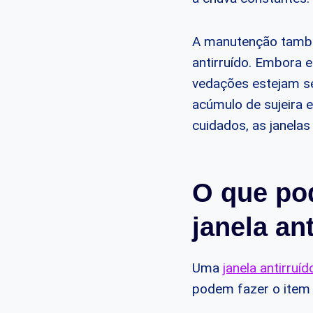
A manutenção també
antirruído. Embora e
vedações estejam se
acúmulo de sujeira
cuidados, as janelas
O que pod
janela an
Uma
janela antirruíd
podem fazer o item 