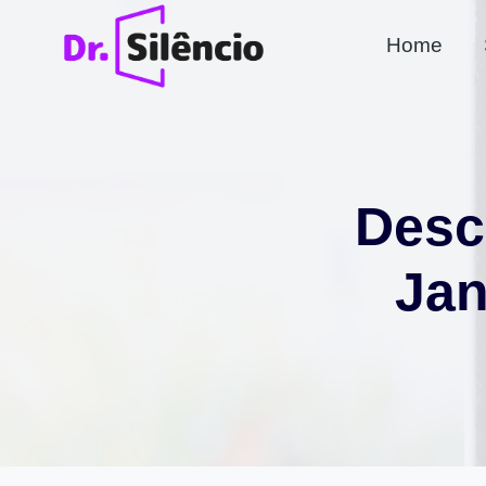
Pular
Home
para
o
Conteúdo
Desc
Jan