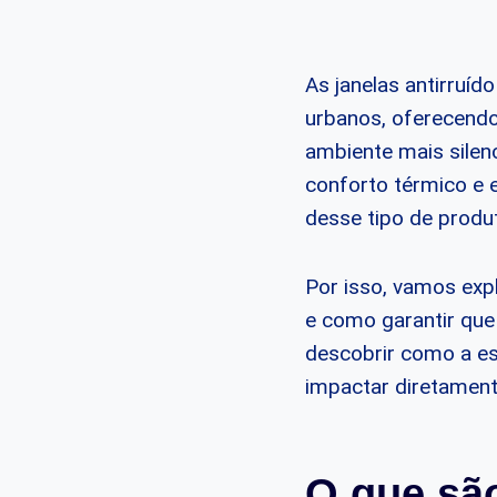
As janelas antirruí
urbanos, oferecendo
ambiente mais silen
conforto térmico e 
desse tipo de produt
Por isso, vamos expl
e como garantir qu
descobrir como a es
impactar diretamente
O que são