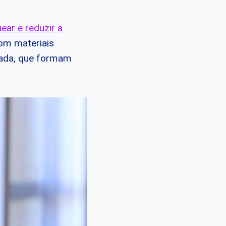
ear e reduzir a
om materiais
çada, que formam