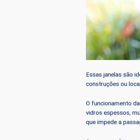
Essas janelas são i
construções ou locai
O funcionamento das
vidros espessos, mu
que impede a pass