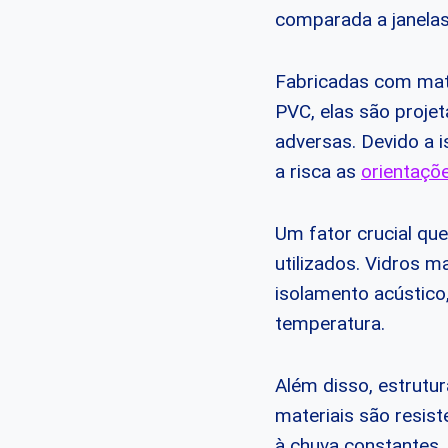
comparada a janelas
Fabricadas com mater
PVC, elas são proje
adversas. Devido a 
a risca as
orientaçõ
Um fator crucial que 
utilizados. Vidros 
isolamento acústic
temperatura.
Além disso, estrutu
materiais são resis
à chuva constantes.