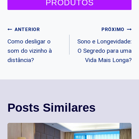
PRODUTOS
Navegação
ANTERIOR
PRÓXIMO
Como desligar o
Sono e Longevidade:
de
som do vizinho à
O Segredo para uma
Post
distância?
Vida Mais Longa?
Posts Similares