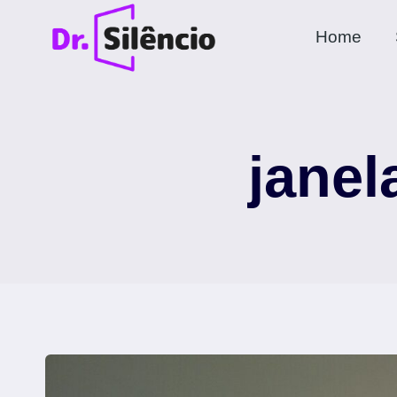
Pular
Home
para
o
Conteúdo
janel