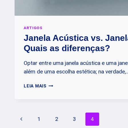
ARTIGOS
Janela Acústica vs. Jan
Quais as diferenças?
Optar entre uma janela acústica e uma jan
além de uma escolha estética; na verdade,
JANELA
LEIA MAIS
ACÚSTICA
VS.
JANELA
COMUM:
Navegação
Página
1
2
3
4
QUAIS
AS