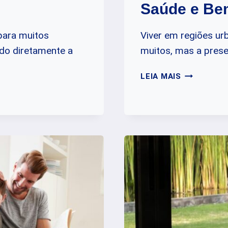
Saúde e Be
para muitos
Viver em regiões u
ndo diretamente a
muitos, mas a prese
IMPACTO
LEIA MAIS
A
LONGO
PRAZO
DO
BARULHO:
SAÚDE
E
BEM-
ESTAR
EM
RISCO