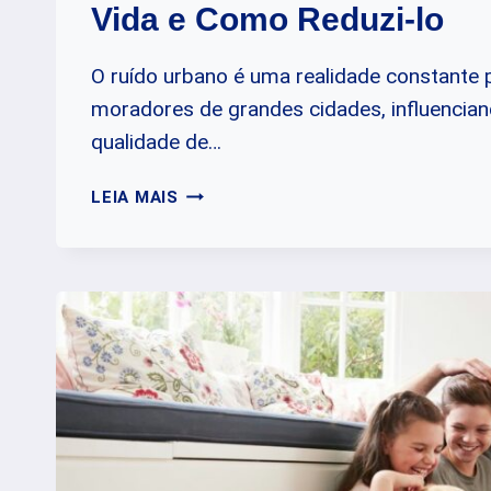
Vida e Como Reduzi-lo
O ruído urbano é uma realidade constante 
moradores de grandes cidades, influencia
qualidade de…
COMO
LEIA MAIS
O
RUÍDO
URBANO
IMPACTA
SUA
VIDA
E
COMO
REDUZI-
LO