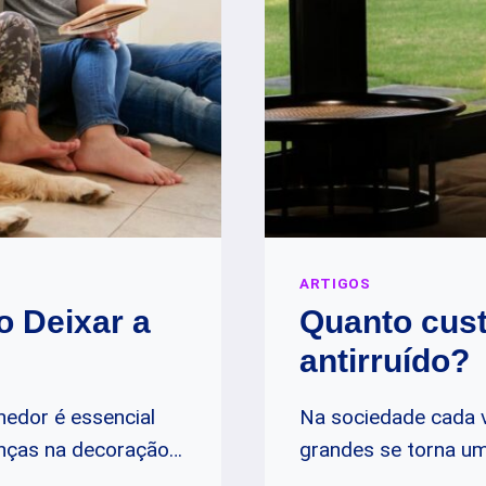
ARTIGOS
o Deixar a
Quanto cust
antirruído?
hedor é essencial
Na sociedade cada v
anças na decoração…
grandes se torna um