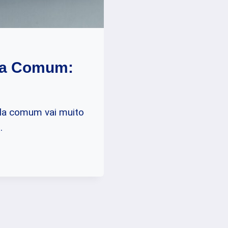
ela Comum:
ela comum vai muito
…