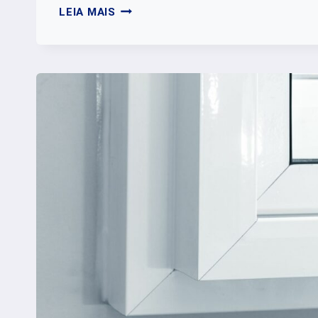
BEM-
LEIA MAIS
ESTAR
FAMILIAR:
COMO
DEIXAR
A
CASA
MAIS
ACOLHEDORA?