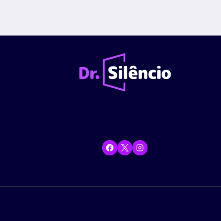
da
Anterior
DIFERENÇAS?
Página