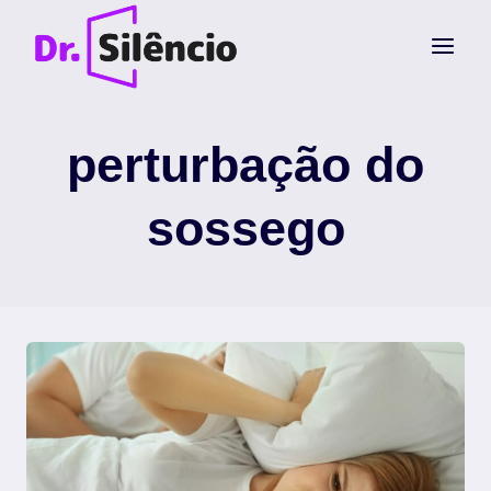
Pular
para
o
Conteúdo
perturbação do
sossego