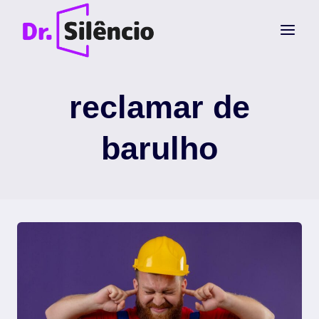
Pular
para
o
Conteúdo
reclamar de
barulho