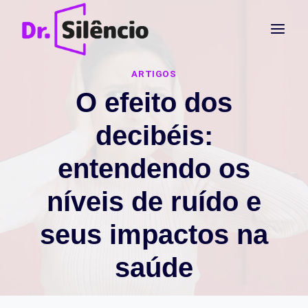
Pular
para
o
Conteúdo
ARTIGOS
O efeito dos
decibéis:
entendendo os
níveis de ruído e
seus impactos na
saúde