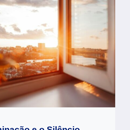
S
inação e o Silêncio