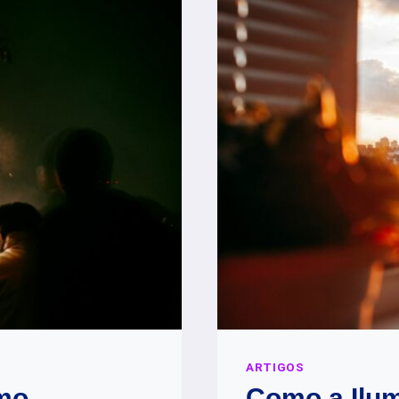
E
SUAS
VANTAGEN
ARTIGOS
omo
Como a Ilum