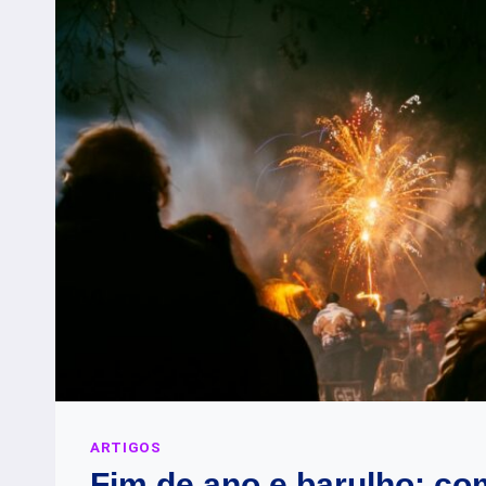
DE
FIM
DE
ANO
ARTIGOS
Fim de ano e barulho: c