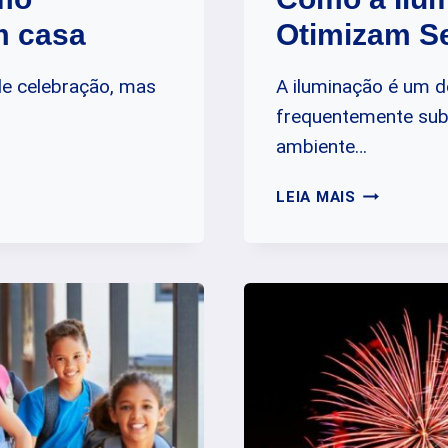
m casa
Otimizam S
de celebração, mas
A iluminação é um d
frequentemente sub
ambiente…
COMO
LEIA MAIS
A
ILUMINAÇÃ
E
O
SILÊNCIO
OTIMIZAM
SEU
HOME
OFFICE