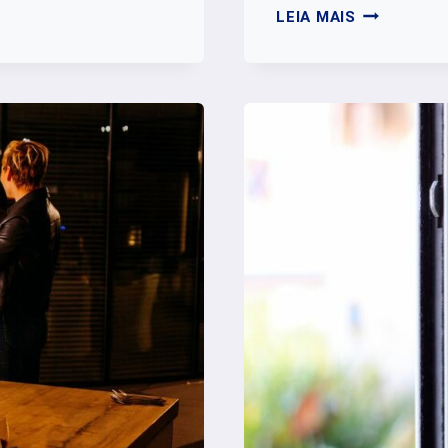
DICAS
LEIA MAIS
PARA
PROTEGER
ANIMAIS
DO
BARULHO
DURANTE
O
FINAL
DO
ANO