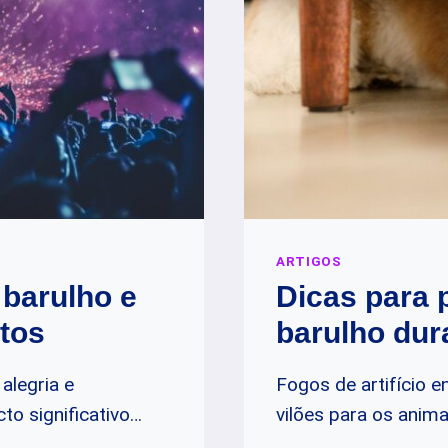
ARTIGOS
 barulho e
Dicas para 
tos
barulho dura
alegria e
Fogos de artifício 
o significativo…
vilões para os anim