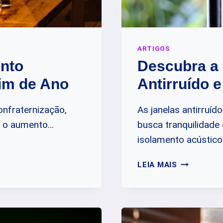
ARTIGOS
nto
Descubra a 
Fim de Ano
Antirruído 
onfraternização,
As janelas antirruí
 o aumento…
busca tranquilidad
isolamento acústic
DESCUBRA
LEIA MAIS
A
DURABILID
DAS
JANELAS
ANTIRRUÍD