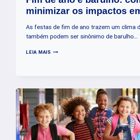
minimizar os impactos e
As festas de fim de ano trazem um clima 
também podem ser sinônimo de barulho…
FIM
LEIA MAIS
DE
ANO
E
BARULHO:
COMO
MINIMIZAR
OS
IMPACTOS
EM
CASA