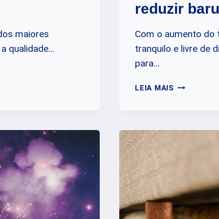
reduzir bar
dos maiores
Com o aumento do t
 a qualidade…
tranquilo e livre de
para…
EQUIPAME
LEIA MAIS
ESSENCIAI
PARA
REDUZIR
BARULHO
NO
HOME
OFFICE