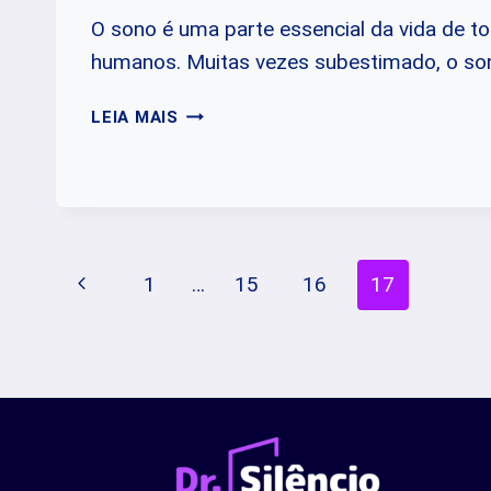
O sono é uma parte essencial da vida de t
humanos. Muitas vezes subestimado, o s
A
LEIA MAIS
IMPORTÂNCIA
DO
SONO
PARA
A
SAÚDE
Navegação
Página
1
…
15
16
17
FÍSICA
E
da
Anterior
MENTAL
Página