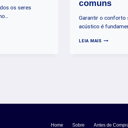
comuns
odos os seres
ono…
Garantir o conforto 
acústico é fundamen
MITOS
LEIA MAIS
E
VERDADES
DO
ISOLAMEN
ACÚSTICO:
ESCLAREC
DÚVIDAS
COMUNS
Home
Sobre
Antes de Compr