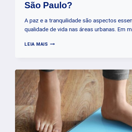
São Paulo?
A paz e a tranquilidade são aspectos essen
qualidade de vida nas áreas urbanas. Em 
QUAL
LEIA MAIS
É
O
HORÁRIO
DA
LEI
DO
SILÊNCIO
EM
SÃO
PAULO?