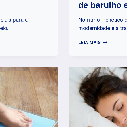
de barulho 
ciais para a
No ritmo frenético 
meio…
modernidade e a tr
COMO
LEIA MAIS
FAZER
UMA
DENÚNCIA
ANÔNIMA
DE
BARULHO
EM
SÃO
PAULO?