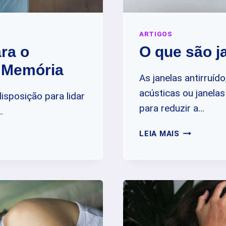
ARTIGOS
ra o
O que são j
 Memória
As janelas antirruí
acústicas ou janela
sposição para lidar
para reduzir a…
…
O
LEIA MAIS
QUE
SÃO
JANELAS
ANTIRRUÍD