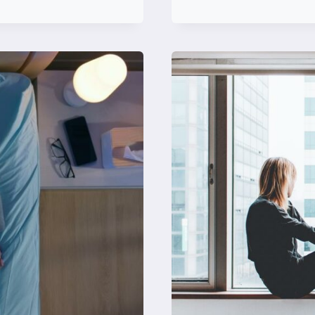
PAPEL
DO
SONO
NO
GERENCIA
DO
ESTRESSE