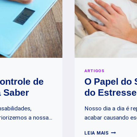
ARTIGOS
ontrole de
O Papel do
a Saber
do Estresse
nsabilidades,
Nosso dia a dia é r
priorizemos a nossa…
acabar causando es
O
LEIA MAIS