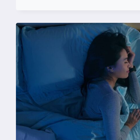
RELAÇÃO
ENTRE
SONO
E
CONTROLE
DE
PESO:
O
QUE
VOCÊ
PRECISA
SABER