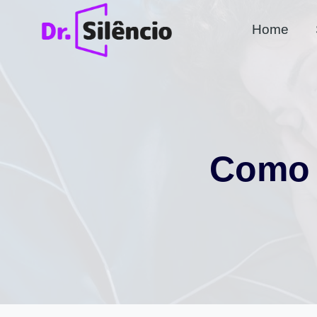
Pular
Home
para
o
Conteúdo
Como 