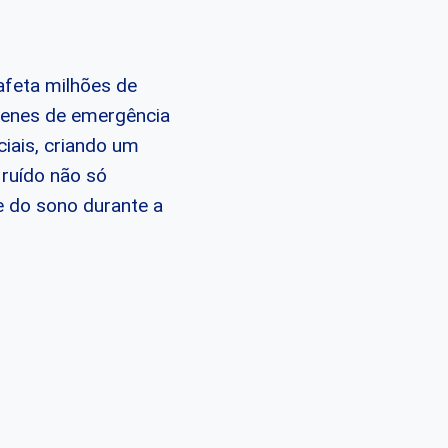
afeta milhões de
irenes de emergência
iais, criando um
 ruído não só
e do sono durante a