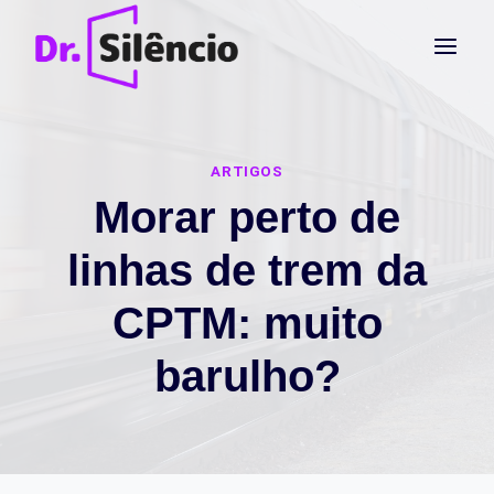
Pular
para
o
Conteúdo
ARTIGOS
Morar perto de
linhas de trem da
CPTM: muito
barulho?